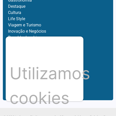
Gastronomia
Destaque
Cultura
Life Style
Viagem e Turismo
Inovação e Negócios
Ronaldo Jacobina
Agro
Parceiros
Chez Bernard
Su Misura
Utilizamos
Hubnexxo
Tidelli
Redes
cookies