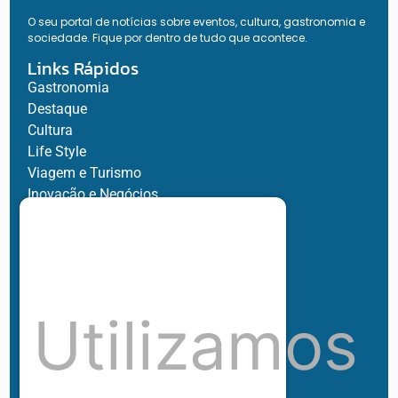
O seu portal de notícias sobre eventos, cultura, gastronomia e
sociedade. Fique por dentro de tudo que acontece.
Links Rápidos
Gastronomia
Destaque
Cultura
Life Style
Viagem e Turismo
Inovação e Negócios
Ronaldo Jacobina
Agro
Parceiros
Chez Bernard
Su Misura
Utilizamos
Hubnexxo
Tidelli
Redes