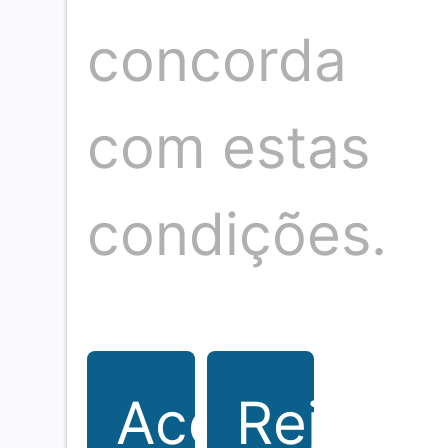
concorda
com estas
condições.
O seu portal de notícias sobre eventos,
cultura, gastronomia e sociedade. Fique
por dentro de tudo que acontece.
Aceitar
Rejeitar