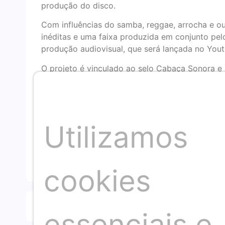
produção do disco.
Com influências do samba, reggae, arrocha e ou
inéditas e uma faixa produzida em conjunto pe
produção audiovisual, que será lançada no You
O projeto é vinculado ao selo Cabaça Sonora e
produção fonográfica baiana a partir do protag
desenvolvimento de carreiras emergentes e no 
mercado da música. A produção musical é de Fe
por Jordi Amorim, com gravação de vozes por R
Utilizamos
tutela de Tamires Almeida.
Foto: Divulgação
cookies
Compartilhar artigo
essenciais e