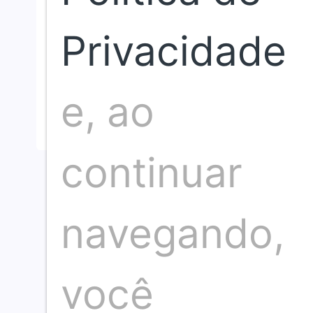
Somos um time de profissionais de comunicação
Privacidade
com mais de 30 anos d
Neste espaço nosso compromisso é com a i
e, ao
continuar
navegando,
você