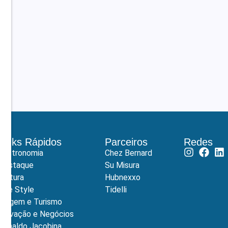
Links Rápidos
Parceiros
Redes
Gastronomia
Chez Bernard
Destaque
Su Misura
Cultura
Hubnexxo
Life Style
Tidelli
Viagem e Turismo
Inovação e Negócios
Ronaldo Jacobina