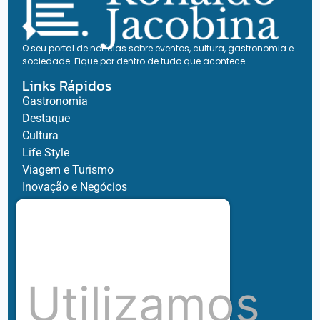
O seu portal de notícias sobre eventos, cultura, gastronomia e
sociedade. Fique por dentro de tudo que acontece.
Links Rápidos
Gastronomia
Destaque
Cultura
Life Style
Viagem e Turismo
Inovação e Negócios
Ronaldo Jacobina
Agro
Parceiros
Chez Bernard
Su Misura
Utilizamos
Hubnexxo
Tidelli
Redes