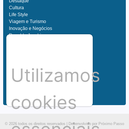
Destaque
Cultura
Life Style
Viagem e Turismo
Inovação e Negócios
Ronaldo Jacobina
Agro
Parceiros
Chez Bernard
Su Misura
Utilizamos
Hubnexxo
Tidelli
Redes
cookies
© 2026 todos os direitos reservados |
Desenvolvido por Próximo Passo