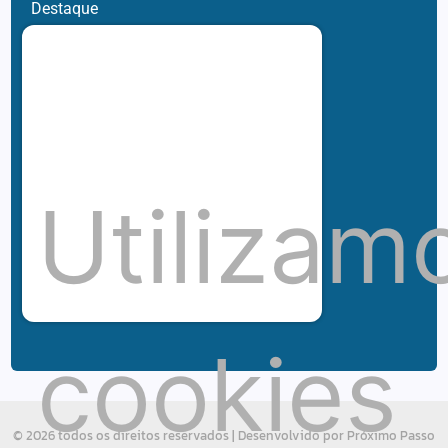
Destaque
Cultura
Life Style
Viagem e Turismo
Inovação e Negócios
Ronaldo Jacobina
Agro
Parceiros
Utilizam
Chez Bernard
Su Misura
Hubnexxo
Tidelli
Redes
cookies
© 2026 todos os direitos reservados |
Desenvolvido por Próximo Passo