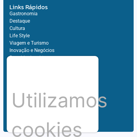
Links Rápidos
Gastronomia
Destaque
Cultura
Life Style
Viagem e Turismo
Inovação e Negócios
Ronaldo Jacobina
Agro
Parceiros
Chez Bernard
Su Misura
Utilizamos
Hubnexxo
Tidelli
Redes
cookies