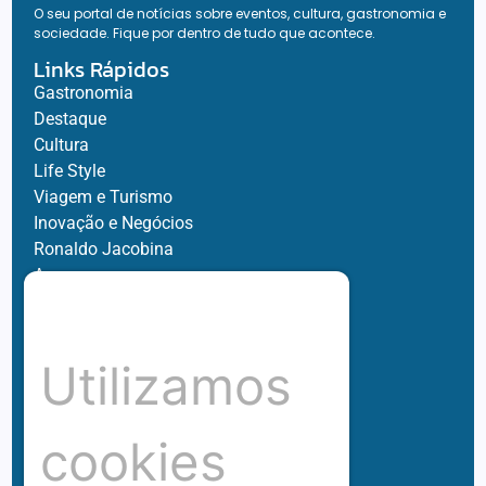
O seu portal de notícias sobre eventos, cultura, gastronomia e
sociedade. Fique por dentro de tudo que acontece.
Links Rápidos
Gastronomia
Destaque
Cultura
Life Style
Viagem e Turismo
Inovação e Negócios
Ronaldo Jacobina
Agro
Parceiros
Chez Bernard
Su Misura
Utilizamos
Hubnexxo
Tidelli
Redes
cookies