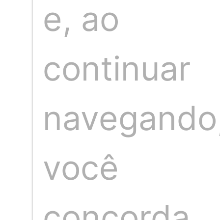
e, ao
continuar
navegando
Publicação anterior
Próxima publicação
você
concorda