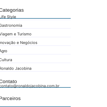
Categorias
Life Style
Gastronomia
Viagem e Turismo
Inovação e Negócios
Agro
Cultura
Ronaldo Jacobina
Contato
contato@ronaldojacobina.com.br
Parceiros