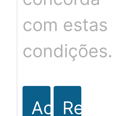
Somos um time de profissionais de 
Jacobina, profissional com mais d
Neste espaço nosso compromisso é 
com estas
da ve
condições.
O seu portal de notícias sobre eventos,
cultura, gastronomia e sociedade. Fique
por dentro de tudo que acontece.
Aceitar
Rejeit