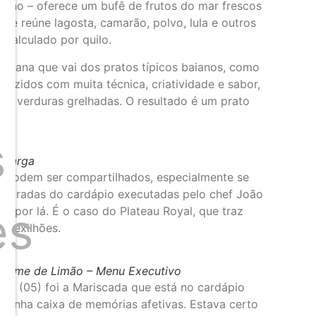
rno – oferece um bufê de frutos do mar frescos
 e reúne lagosta, camarão, polvo, lula e outros
 calculado por quilo.
raiana que vai dos pratos típicos baianos, como
uzidos com muita técnica, criatividade e sabor,
om verduras grelhadas. O resultado é um prato
s
botarga
a podem ser compartilhados, especialmente se
entradas do cardápio executadas pelo chef João
es
s por lá. É o caso do Plateau Royal, que traz
e mexilhões.
Creme de Limão – Menu Executivo
eira (05) foi a Mariscada que está no cardápio
 minha caixa de memórias afetivas. Estava certo