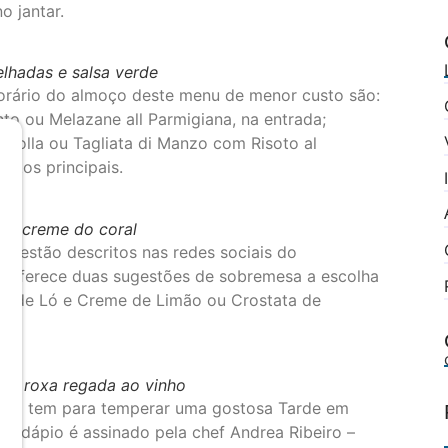
o jantar.
lhadas e salsa verde
orário do almoço deste menu de menor custo são:
nto ou Melazane all Parmigiana, na entrada;
colla ou Tagliata di Manzo com Risoto al
atos principais.
r e creme do coral
s estão descritos nas redes sociais do
o oferece duas sugestões de sobremesa a escolha
ão de Ló e Creme de Limão ou Crostata de
ola roxa regada ao vinho
tura tem para temperar uma gostosa Tarde em
 cardápio é assinado pela chef Andrea Ribeiro –