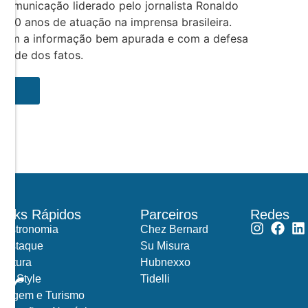
comunicação liderado pelo jornalista Ronaldo
e 30 anos de atuação na imprensa brasileira.
com a informação bem apurada e com a defesa
rdade dos fatos.
Links Rápidos
Parceiros
Redes
Gastronomia
Chez Bernard
Destaque
Su Misura
Cultura
Hubnexxo
ar
Life Style
Tidelli
Viagem e Turismo