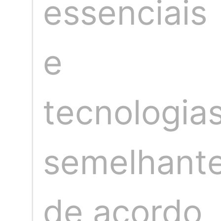
essenciais
autora também do menu do Mistura Conto
que funciona como uma ilha de antepastos
víveres marítimos. Neste serviço o valor é
Mas o grande trunfo casa é sua cozinha p
e
moquecas e ensopados, aos autorais, prod
como o robalo feito na brasa e servido c
leve, saudável, mas com muito sabor.
tecnologia
Pappardelle com Lagosta, manjericão e 
Este, assim como outras criações da cas
você já provou uma das bem elaboradas 
semelhant
Carvalho, que está há mais de três década
carabineiro, ostras, lagosta, vieira, atum 
Mimosa ao Limoncello com Pão de Ló e 
de acordo
Mas o que me levou lá na ultima quinta-f
desde que abriu as portas e que mora na