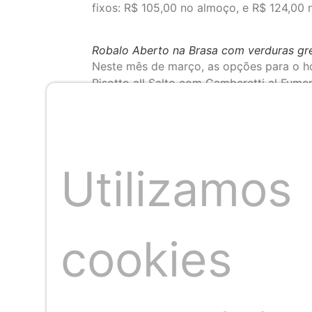
fixos: R$ 105,00 no almoço, e R$ 124,00 n
Robalo Aberto na Brasa com verduras gre
Neste mês de março, as opções para o h
Risotto all Salto com Gamberetti al Fume
Reginette al Sugo di Gamberi com Mazzan
Rosamrino e Limon, como sugestões de pr
Camarão Carabineiro com capellini, tarta
Utilizamos
Tanto no almoço como no jantar (os menu
restaurante), o combo do Menu Executiv
do cliente: Mimosa ao Limoncello com P
Chocolate e Morango com Brigadeiro.
cookies
Polvo Grelhado com batata rústica e ceb
Mas esse não é o único molho que o Mis
Itapuã. De sexta a domingo, a casa, cujo