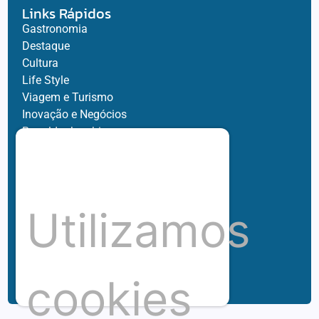
Links Rápidos
Gastronomia
Destaque
Cultura
Life Style
Viagem e Turismo
Inovação e Negócios
Ronaldo Jacobina
Agro
Parceiros
Chez Bernard
Su Misura
Utilizamos
Hubnexxo
Tidelli
Redes
cookies