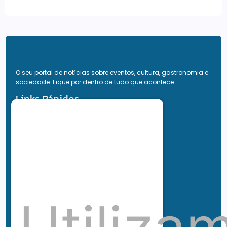
O seu portal de notícias sobre eventos, cultura, gastronomia e
sociedade. Fique por dentro de tudo que acontece.
Links Rápidos
Gastronomia
Destaque
Cultura
Life Style
Viagem e Turismo
Inovação e Negócios
Ronaldo Jacobina
Agro
Parceiros
Chez Bernard