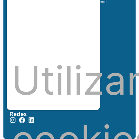
sociedade. Fique por dentro de tudo que acontece.
Links Rápidos
Gastronomia
Destaque
Cultura
Life Style
Viagem e Turismo
Inovação e Negócios
Utiliz
Ronaldo Jacobina
Agro
Parceiros
Chez Bernard
Su Misura
Hubnexxo
Tidelli
Redes