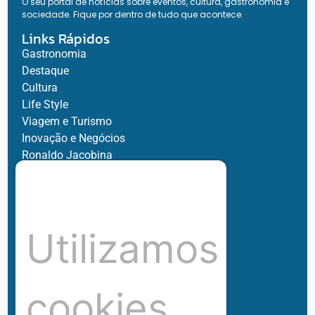
O seu portal de notícias sobre eventos, cultura, gastronomia e
sociedade. Fique por dentro de tudo que acontece.
Links Rápidos
Gastronomia
Destaque
Cultura
Life Style
Viagem e Turismo
Inovação e Negócios
Ronaldo Jacobina
Agro
Parceiros
Chez Bernard
Su Misura
Utilizamos
Hubnexxo
Tidelli
Redes
cookies