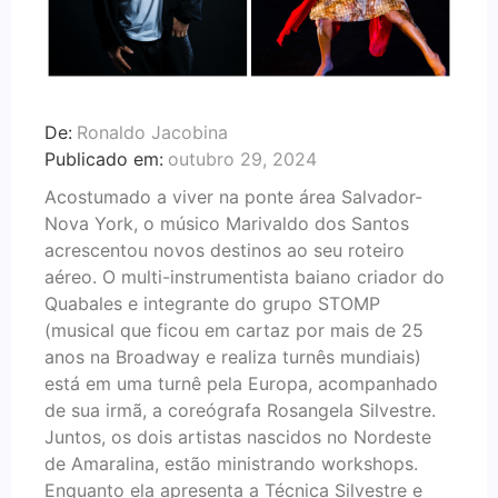
De:
Ronaldo Jacobina
Publicado em:
outubro 29, 2024
Acostumado a viver na ponte área Salvador-
Nova York, o músico Marivaldo dos Santos
acrescentou novos destinos ao seu roteiro
aéreo. O multi-instrumentista baiano criador do
Quabales e integrante do grupo STOMP
(musical que ficou em cartaz por mais de 25
anos na Broadway e realiza turnês mundiais)
está em uma turnê pela Europa, acompanhado
de sua irmã, a coreógrafa Rosangela Silvestre.
Juntos, os dois artistas nascidos no Nordeste
de Amaralina, estão ministrando workshops.
Enquanto ela apresenta a Técnica Silvestre e