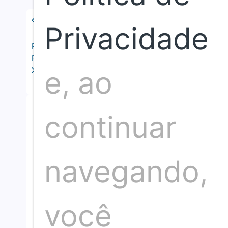
Privacidade
Publicação anterior
Próxima publicação
e, ao
continuar
Somos um time de profissionais de comunicação
com mais de 30 anos d
navegando,
Neste espaço nosso compromisso é com a i
você