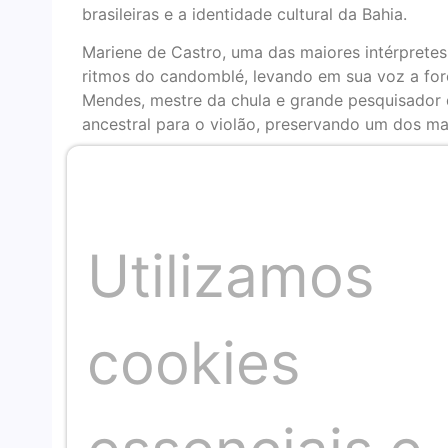
brasileiras e a identidade cultural da Bahia.
Mariene de Castro, uma das maiores intérpretes 
ritmos do candomblé, levando em sua voz a for
Mendes, mestre da chula e grande pesquisador d
ancestral para o violão, preservando um dos mai
Maria da Canção é uma obra que reafirma a imp
brasileira. No palco, Mariene e Roberto conduz
história da Bahia é contada por meio de harmoni
O evento, que promete emocionar o público com
Utilizamos
brasileira, terá ingressos a preços populares e 
Serviço:
O que: Mariene de Castro e Roberto Mendes no 
cookies
Data: 02 e 03 de abril de 2025
Horário: 19h30
Ingressos: R$ 40 (inteira) | R$ 20 (meia)
Classificação indicativa: Livre