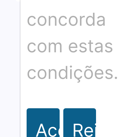
concorda
com estas
condições.
O seu portal de notícias sobre eventos,
cultura, gastronomia e sociedade. Fique
por dentro de tudo que acontece.
Aceitar
Rejeitar