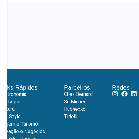
Links Rápidos
Parceiros
Redes
Gastronomia
Chez Bernard
Destaque
Su Misura
Cultura
Hubnexxo
Life Style
Tidelli
Viagem e Turismo
Inovação e Negócios
Ronaldo Jacobina