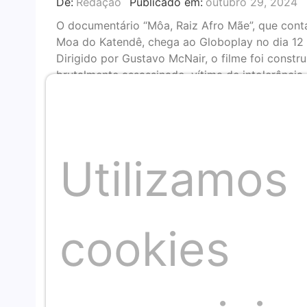
De:
Redação
Publicado em:
outubro 29, 2024
O documentário “Môa, Raiz Afro Mãe”, que conta
Moa do Katendê, chega ao Globoplay no dia 12 
Dirigido por Gustavo McNair, o filme foi const
brutalmente assassinado, vítima de intolerânci
será exibida no Canal Brasil, no mesmo dia, às 
No documentário, a trajetória do multiartista M
especialmente no carnaval de Salvador com o s
como Gilberto Gil, Letieres Leite, Lazzo Matum
Utilizamos
Engenho Velho de Brotas em 1978, o mestre semp
juventude. Lançado em agosto de 2023, o filme 
mundo.
cookies