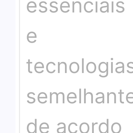
essenciais
e
tecnologia
semelhant
de acordo