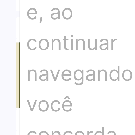
e, ao
Compartilhar artigo
continuar
navegando
você
Publicação anterior
concorda