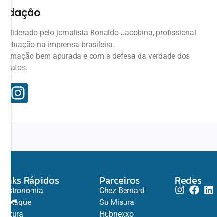
Redação
 liderado pelo jornalista Ronaldo Jacobina, profissional
 atuação na imprensa brasileira.
nformação bem apurada e com a defesa da verdade dos
fatos.
Links Rápidos
Parceiros
Redes
ar
Gastronomia
Chez Bernard
Destaque
Su Misura
Cultura
Hubnexxo