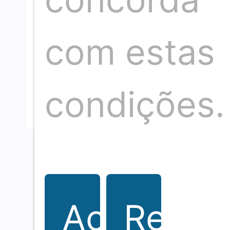
Somos um time de profissionais de comunicação
com estas
com mais de 30 anos de
Neste espaço nosso compromisso é com a i
condições.
Aceitar
Rejeit
O seu portal de notícias sobre