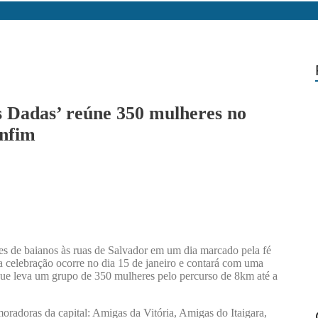
 Dadas’ reúne 350 mulheres no
nfim
s de baianos às ruas de Salvador em um dia marcado pela fé
 celebração ocorre no dia 15 de janeiro e contará com uma
ue leva um grupo de 350 mulheres pelo percurso de 8km até a
oradoras da capital: Amigas da Vitória, Amigas do Itaigara,