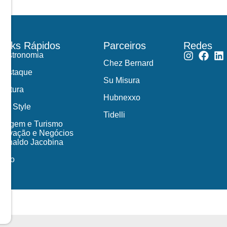
Links Rápidos
Parceiros
Redes
Gastronomia
Chez Bernard
Destaque
Su Misura
Cultura
Hubnexxo
Life Style
Tidelli
Viagem e Turismo
Inovação e Negócios
Ronaldo Jacobina
Agro