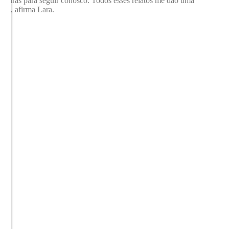
seguras para seguir conosco. Todos esses relatos me dão uma
sso”, afirma Lara.