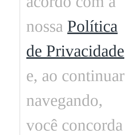
acordo com a
nossa
Política
Publicação anterior
Próxima publicação
de Privacidade
e, ao continuar
Somos um time de profissionais de comu
profissional com mais de 30
Neste espaço nosso compromisso é com a 
navegando,
você concorda