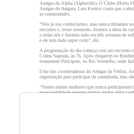
Amigas do Alpha (Alphaville), O Clube (Horto Flor
Amigas do Itaigara, Lara Kertész conta que a idei
as comunidades.
“Nós já nos conhecíamos, mas nunca tínhamos nos
encontro e, nesse momento, tivemos a ideia da c
a todas nós e fizemos tudo em três semanas de tra
e ele tem dado super certo”, diz.
A programação do dia começa com um encontro no
Colina Sagrada, às 7h. Após chegarem no Bonfim pa
restaurante Principote, no Rio Vermelho, onde f
Uma das coordenadoras do Amigas da Vitória, Am
organização para participar da caminhada, mas nã
“Temos muitas mulheres que nunca participaram de
responsabilidade enorme porque muitas delas conf
Nesse dia, estaremos todas juntas, nos apoiando e
O sentimento de Amanda é ratificado por Lara. El
pudessem ter um espaço de colaboração, apoio mút
“Esse encontro é de uma importância muito grande
com outras mulheres é de uma alegria sem tamanh