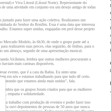
estal) e Viva Litoral (Litoral Norte). Representante do
a de uma atividade em conjunto era um desejo antigo de todas
 juntado para fazer uma ação coletiva. Realizamos um
aminhada do Senhor do Bonfim. Essa é uma data que interessa
balho. Estamos super unidas, engajadas em prol desse projeto
 Mercado Modelo, às 6h30, de onde o grupo parte até a
ra realizarem suas preces, elas seguirão, de ônibus, para o
arão um almoço, seguido de uma apresentação musical.
anda Alcântara, lembra que outras mulheres procuraram a
o haviam mais camisas disponíveis.
sse evento, que é a cara da Bahia. Eu sinto uma
iam em nós e estamos trabalhando para que tudo dê certo.
 mostrando que estamos ainda mais unidas”, fala.
a lembra que os grupos foram criados para que as mulheres
uo, empatia e solidariedade.
. Eu trabalho com produção de eventos e poder fazer isso
o. Eu ouvi depoimentos de pessoas de 50 anos que nunca