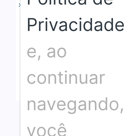
Privacidade
e, ao
Somos um time de profissionais de comunicação
com mais de 30 anos de
Neste espaço nosso compromisso é com a i
continuar
navegando,
você