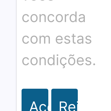
concorda
com estas
condições.
O seu portal de notícias sobre eventos,
cultura, gastronomia e sociedade. Fique
por dentro de tudo que acontece.
Aceitar
Rejeitar