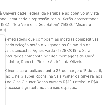
à Universidade Federal da Paraíba e ao coletivo ativista
e, identidade e repressão social. Serão apresentados
(1982), “Era Vermelho Seu Batom” (1983), “Miserere
81).
ongas-metragens que compõem as mostras competitivas
 de cada seleção serão divulgados no último dia do
cada às cineastas Agnès Varda (1928-2019) e Sara
s restaurados composta por dez montagens de Cacá
ldo Jabor, Roberto Pires e André Luiz Oliveira.
e Cinema será realizada entre 25 de março e 1º de abril,
os no Cine Glauber Rocha, na Sala Walter da Silveira, nos
ssos no Cine Glauber Rocha custam R$18 (inteira) e R$9
0. O acesso é gratuito nos demais espaços.