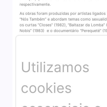
respectivamente.
As obras foram produzidas por artistas ligados 
“Nós Também” e abordam temas como sexualidad
os curtas “Closes” (1982), “Baltazar da Lomba” 
Nobis” (1983) e o documentário “Perequeté” (19
O festival também conta com os 72 curtas e l
baiana, nacional e internacional. Os vencedores
evento. O evento também terá uma mostra dedi
Gómez (1942-1974) e com uma mostra de filme
Utilizamos
Diegues, Rogério Sganzerla, Leon Hirszman, Arna
A XXIª edição do Panorama Internacional Coisa d
em Salvador e Cachoeira. Os filmes serão exibid
cookies
Barris e no Cine Theatro Cachoeirano. Os ingre
(meia), e o passaporte com dez entradas é R$8
Foto: Divulgação