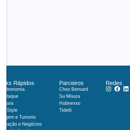
Links Rápidos
Parceiros
Redes
Gastronomia
Chez Bernard
Destaque
Su Misura
Cultura
Hubnexxo
Life Style
Tidelli
Viagem e Turismo
Inovação e Negócios