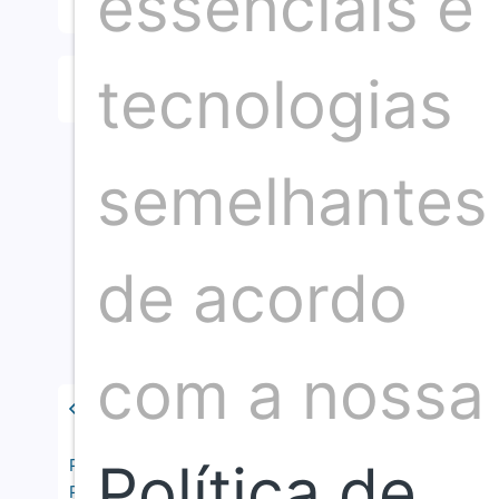
essenciais e
tecnologias
Compartilhar artigo
semelhantes
de acordo
com a nossa
Política de
Publicação anterior
Próxima publicação