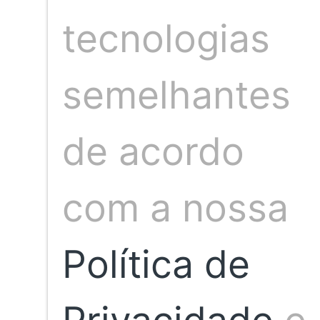
tecnologias
Compartilhar artigo
semelhantes
de acordo
com a nossa
Política de
Publicação anterior