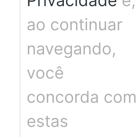
Privacidade
e,
Próxima publicação
ao continuar
navegando,
Somos um time de profissionais de 
Jacobina, profissional com mais d
você
Neste espaço nosso compromisso é 
da ve
concorda com
estas