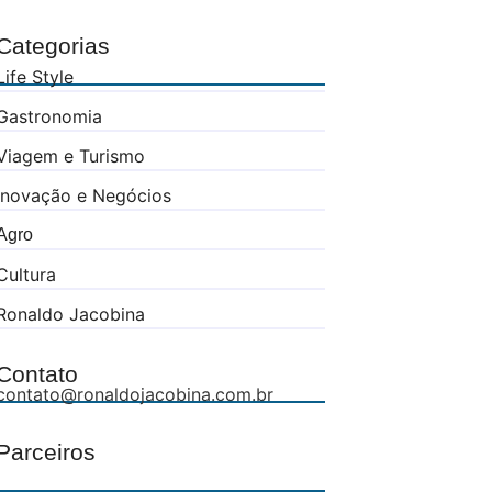
Categorias
Life Style
Gastronomia
Viagem e Turismo
Inovação e Negócios
Agro
Cultura
Ronaldo Jacobina
Contato
contato@ronaldojacobina.com.br
Parceiros