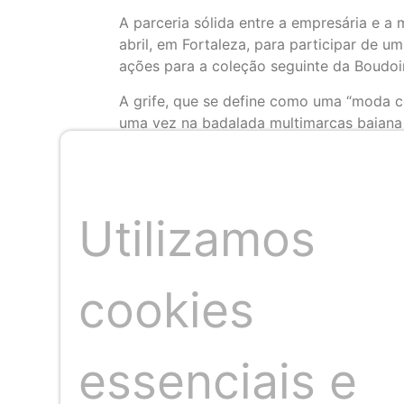
A parceria sólida entre a empresária e a
abril, em Fortaleza, para participar de 
ações para a coleção seguinte da Boudoir
A grife, que se define como uma “moda c
uma vez na badalada multimarcas baiana 
vibrante e dona de si. Na nova coleção d
com movimento, com estampa nas cores azu
conjuntos nos tons terra e vinho.
Utilizamos
Laíz De Monteê (fotos: divulgação)
A loja
cookies
A Maison Laíz De Monteê é um spot conh
contemporânea de brands brasileiras, se
empresária seleciona a dedo as peças qu
essenciais e
suas araras abarcam desde o casual wear,
festas.