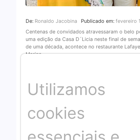
De:
Ronaldo Jacobina
Publicado em:
fevereiro 
Centenas de convidados atravessaram o belo po
uma edição da Casa D´Licia neste final de sema
de uma década, acontece no restaurante Lafaye
Marina.
Ontem (14) e hoje (15), Licia Fabio comanda sua
Peu Meirelles, do restaurante Lafayette, das 14
em quanto na tarde deste domingo, a banda Ág
Utilizamos
dançar.
O evento é uma parceria com a Oquei Entreteni
cookies
parceiras como Itaipava, São Braz, Capelinha, Ba
Helena,dentre outras. O evento é exclusivo par
essenciais e