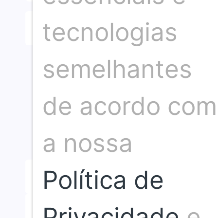
tecnologias
Compartilhar artigo
semelhantes
de acordo com
a nossa
Política de
Publicação anterior
Privacidade
e,