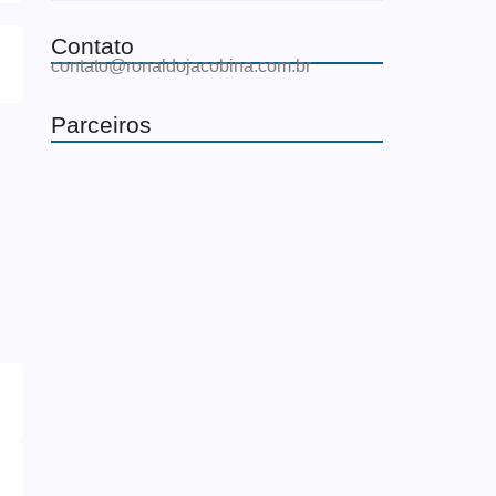
Contato
contato@ronaldojacobina.com.br
Parceiros