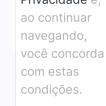
Somos um time de profissionais de comunicação
ao continuar
com mais de 30 anos de
Neste espaço nosso compromisso é com a i
navegando,
você concorda
com estas
condições.