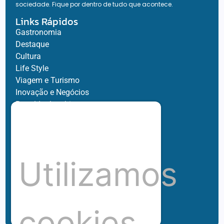
sociedade. Fique por dentro de tudo que acontece.
Links Rápidos
Gastronomia
Destaque
Cultura
Life Style
Viagem e Turismo
Inovação e Negócios
Ronaldo Jacobina
Agro
Parceiros
Chez Bernard
Su Misura
Utilizamos
Hubnexxo
Tidelli
Redes
cookies