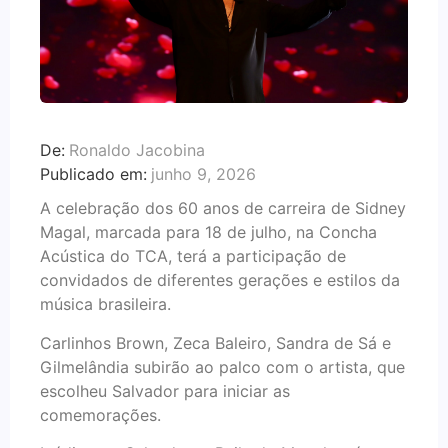
De:
Ronaldo Jacobina
Publicado em:
junho 9, 2026
A celebração dos 60 anos de carreira de Sidney
Magal, marcada para 18 de julho, na Concha
Acústica do TCA, terá a participação de
convidados de diferentes gerações e estilos da
música brasileira.
Carlinhos Brown, Zeca Baleiro, Sandra de Sá e
Gilmelândia subirão ao palco com o artista, que
escolheu Salvador para iniciar as
comemorações.