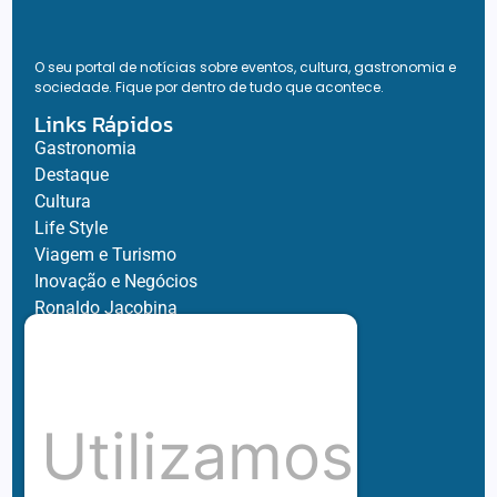
O seu portal de notícias sobre eventos, cultura, gastronomia e
sociedade. Fique por dentro de tudo que acontece.
Links Rápidos
Gastronomia
Destaque
Cultura
Life Style
Viagem e Turismo
Inovação e Negócios
Ronaldo Jacobina
Agro
Parceiros
Chez Bernard
Su Misura
Utilizamos
Hubnexxo
Tidelli
Redes