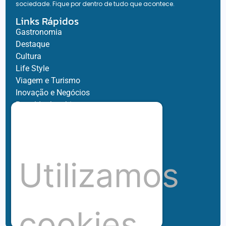
sociedade. Fique por dentro de tudo que acontece.
Links Rápidos
Gastronomia
Destaque
Cultura
Life Style
Viagem e Turismo
Inovação e Negócios
Ronaldo Jacobina
Agro
Parceiros
Chez Bernard
Su Misura
Utilizamos
Hubnexxo
Tidelli
Redes
cookies