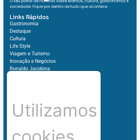
O seu portal de notícias sobre eventos, cultura, gastronomia e
sociedade. Fique por dentro de tudo que acontece.
Links Rápidos
Gastronomia
Destaque
Cultura
Life Style
Viagem e Turismo
Inovação e Negócios
Ronaldo Jacobina
Agro
Parceiros
Chez Bernard
Su Misura
Utilizamos
Hubnexxo
Tidelli
Redes
cookies