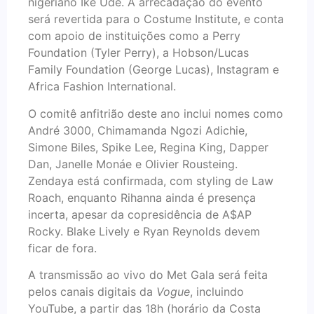
nigeriano Iké Udé. A arrecadação do evento
será revertida para o Costume Institute, e conta
com apoio de instituições como a Perry
Foundation (Tyler Perry), a Hobson/Lucas
Family Foundation (George Lucas), Instagram e
Africa Fashion International.
O comitê anfitrião deste ano inclui nomes como
André 3000, Chimamanda Ngozi Adichie,
Simone Biles, Spike Lee, Regina King, Dapper
Dan, Janelle Monáe e Olivier Rousteing.
Zendaya está confirmada, com styling de Law
Roach, enquanto Rihanna ainda é presença
incerta, apesar da copresidência de A$AP
Rocky. Blake Lively e Ryan Reynolds devem
ficar de fora.
A transmissão ao vivo do Met Gala será feita
pelos canais digitais da
Vogue
, incluindo
YouTube, a partir das 18h (horário da Costa