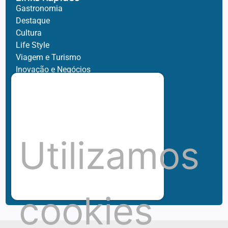
Gastronomia
Destaque
Cultura
Life Style
Viagem e Turismo
Inovação e Negócios
Ronaldo Jacobina
Agro
Parceiros
Chez Bernard
Su Misura
Utilizamos
Hubnexxo
Tidelli
Redes
cookies