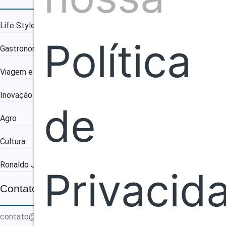
Life Style
Política
Gastronomia
Viagem e Turismo
Inovação e Negócios
de
Agro
Cultura
Ronaldo Jacobina
Privacid
Contato
contato@ronaldojacobina.com.br