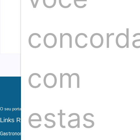
By
Redação
-
agosto 7, 2026
concord
Os Garotin confirmam show na Concha Acústica
By
Redação
-
agosto 7, 2026
com
estas
O seu portal de notícias sobre eventos, cultura, gastronomia e sociedade. Fi
Links Rápidos
Gastronomia