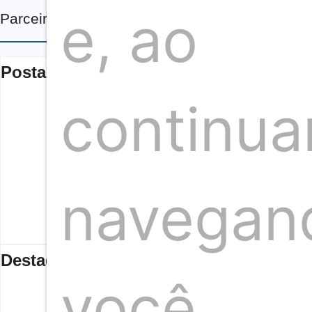
e, ao
Parceiros
Postagens mais vistas
continua
Wine Brasil Music sai do Palacete para fazer da Rua
By
Redação
-
agosto 6, 2026
Chef Fabricio Lemos vai preparar almoço especial ne
navegan
By
Ronaldo Jacobina
-
agosto 5, 2026
Destaques
você
Arquiteto baiano é destaque na Casa e Jardim