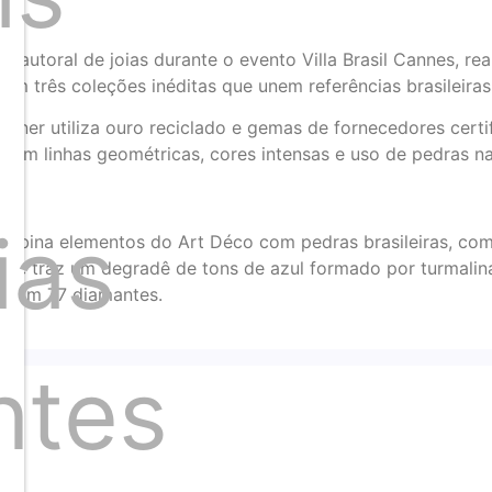
a autoral de joias durante o evento Villa Brasil Cannes, re
com três coleções inéditas que unem referências brasileiras
signer utiliza ouro reciclado e gemas de fornecedores cert
 têm linhas geométricas, cores intensas e uso de pedras na
ias
ombina elementos do Art Déco com pedras brasileiras, como
ul e traz um degradê de tons de azul formado por turmalinas
s com 77 diamantes.
ntes