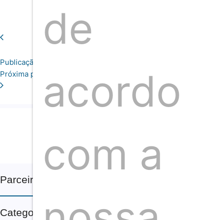
de
Publicação anterior
acordo
Próxima publicação
com a
Somos um time de profissionais de comunicação 
Neste espaço nosso 
Parceiros
nossa
Categorias