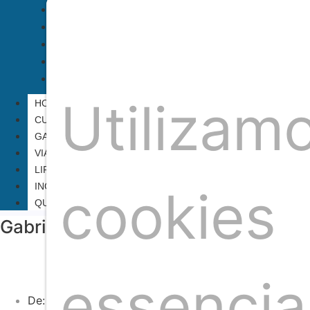
GASTRONOMIA
VIAGEM E TURISMO
LIFE STYLE
INOVAÇÃO E NEGÓCIOS
QUEM SOMOS
Utilizam
HOME
CULTURA
GASTRONOMIA
VIAGEM E TURISMO
LIFE STYLE
INOVAÇÃO E NEGÓCIOS
cookies
QUEM SOMOS
Gabriela Guanais lança marca de joi
essencia
De:
Redação