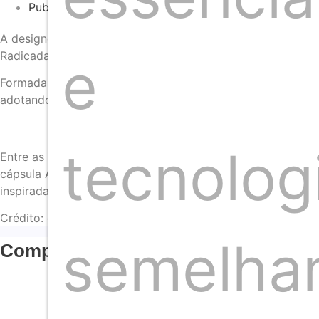
Publicado em:
junho 17, 2025
A designer brasileira Gabriela Guanais apresentou sua marc
Radicada em Paris, Gabriela lançou oficialmente sua grife 
e
Formada no universo da joalheria na capital francesa, a de
adotando práticas associadas à sustentabilidade. As peças
tecnolog
Entre as coleções apresentadas está Tropical Déco, que c
cápsula ARA, em edição limitada, faz referência à arara-az
inspirada no Carnaval, teve como primeira peça os brinco
Crédito: divulgação
semelha
Compartilhar artigo