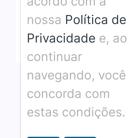
acordo com a
Somos um time de profissionais de comunicação
com mais de 30 anos d
nossa
Política de
Neste espaço nosso compromisso é com a i
Privacidade
e, ao
continuar
navegando, você
concorda com
estas condições.
O seu portal de notícias sobre eventos,
cultura, gastronomia e sociedade. Fique
por dentro de tudo que acontece.