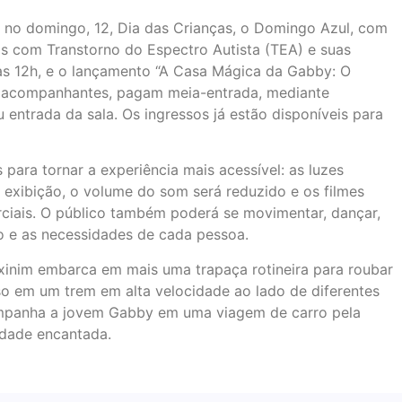
 no domingo, 12, Dia das Crianças, o Domingo Azul, com
s com Transtorno do Espectro Autista (TEA) e suas
, às 12h, e o lançamento “A Casa Mágica da Gabby: O
ndo acompanhantes, pagam meia-entrada, mediante
 entrada da sala. Os ingressos já estão disponíveis para
para tornar a experiência mais acessível: as luzes
exibição, o volume do som será reduzido e os filmes
ciais. O público também poderá se movimentar, dançar,
mo e as necessidades de cada pessoa.
xinim embarca em mais uma trapaça rotineira para roubar
eso em um trem em alta velocidade ao lado de diferentes
ompanha a jovem Gabby em uma viagem de carro pela
idade encantada.