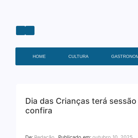
HOME
CULTURA
GASTRONOM
Dia das Crianças terá sessã
confira
De:
Redação
Publicado em:
outubro 10, 2025