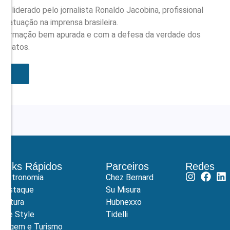
 liderado pelo jornalista Ronaldo Jacobina, profissional
e atuação na imprensa brasileira.
nformação bem apurada e com a defesa da verdade dos
fatos.
Links Rápidos
Parceiros
Redes
Gastronomia
Chez Bernard
Destaque
Su Misura
Cultura
Hubnexxo
Life Style
Tidelli
Viagem e Turismo