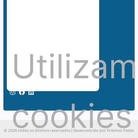
Cultura
Life Style
Viagem e Turismo
Inovação e Negócios
Ronaldo Jacobina
Agro
Parceiros
Utiliza
Chez Bernard
Su Misura
Hubnexxo
Tidelli
Redes
cookies
© 2026 todos os direitos reservados |
Desenvolvido por Próximo Passo