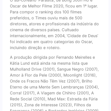
O sul-coreano ‘Parasita’, de Bong Joon Ho e
Oscar de Melhor Filme 2020, ficou em 1º lugar.
Para compor o ranking dos 100 filmes
preferidos, o Times ouviu mais de 500
diretores, atores e profissionais da indústria do
cinema de diversos países. Cultuado
internacionalmente, em 2004, ‘Cidade de Deus’
foi indicado em quatro categorias do Oscar,
incluindo direção e roteiro.
A produção dirigida por Fernando Meirelles e
Kátia Lund está ainda na mesma lista que
Mulholland Drive (2001), Sangue Negro (2007),
Amor à Flor da Pele (2000), Moonlight (2016),
Onde os Fracos Não Têm Vez (2007), Brilho
Eterno de uma Mente Sem Lembranças (2004),
Corra! (2017), A Viagem de Chihiro (2001), A
Rede Social (2010), Mad Max: Estrada da Fúria
(2015), Zona de Interesse (2023), Filhos da
Esperança (2006) e Bastardos Inglórios (2009).