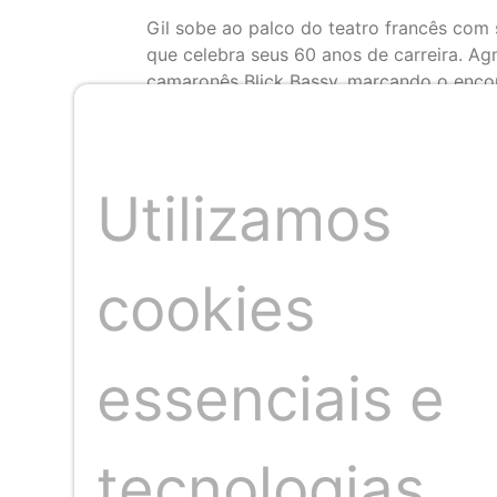
Gil sobe ao palco do teatro francês com 
que celebra seus 60 anos de carreira. Agn
camaronês Blick Bassy, marcando o encon
Umafricana vai comandar a festa nos int
Outra atração é o filme 3 Obás de Xangô,
no circuito francês. Com narração de L
Utilizamos
Amado, Dorival Caymmi e Carybé, figuras
Obras de Carybé também serão expostas
O Back2Black vai ocupar também a Place 
cookies
com diversas atividades envolvendo gast
Back2Black afirma que a chegada do fest
manifesto afro-brasileiro.
essenciais e
Criado no Brasil em 2009, o festival tem
período, o evento já reuniu artistas afri
Kidjo, Amadou & Mariam, Fatoumata Diaw
tecnologias
Gilberto Gil, Milton Nascimento, Jorge B