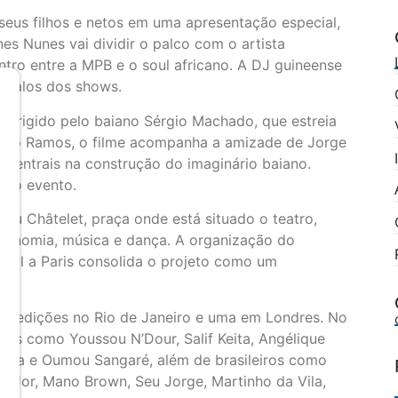
seus filhos e netos em uma apresentação especial,
es Nunes vai dividir o palco com o artista
tro entre a MPB e o soul africano. A DJ guineense
ervalos dos shows.
 dirigido pelo baiano Sérgio Machado, que estreia
ázaro Ramos, o filme acompanha a amizade de Jorge
 centrais na construção do imaginário baiano.
 no evento.
du Châtelet, praça onde está situado o teatro,
ronomia, música e dança. A organização do
ival a Paris consolida o projeto como um
 12 edições no Rio de Janeiro e uma em Londres. No
canos como Youssou N’Dour, Salif Keita, Angélique
ara e Oumou Sangaré, além de brasileiros como
en Jor, Mano Brown, Seu Jorge, Martinho da Vila,