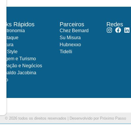
Links Rápidos
Parceiros
Redes
Gastronomia
Chez Bernard
Destaque
Su Misura
Cultura
Hubnexxo
Life Style
Tidelli
Viagem e Turismo
Inovação e Negócios
Ronaldo Jacobina
Agro
© 2026 todos os direitos reservados |
Desenvolvido por Próximo Passo