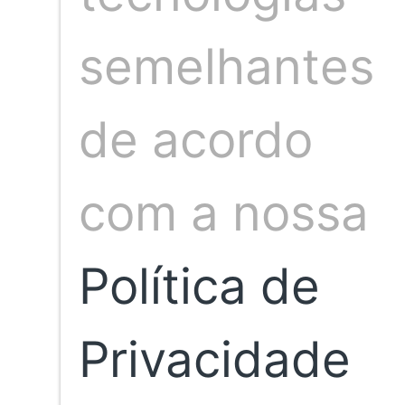
Emicida, IZA e Luiz Melodia.
Foto: Divulgação
semelhantes
de acordo
Compartilhar artigo
com a nossa
Política de
Privacidade