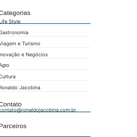
Categorias
Life Style
Gastronomia
Viagem e Turismo
Inovação e Negócios
Agro
Cultura
Ronaldo Jacobina
Contato
contato@ronaldojacobina.com.br
Parceiros