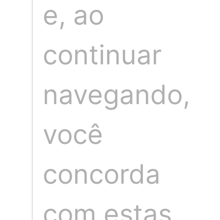
e, ao
Publicação anterior
Próxima publicação
continuar
navegando,
Somos um time de profissionais de 
você
Jacobina, profissional com mais d
Neste espaço nosso compromisso é 
da ve
concorda
com estas