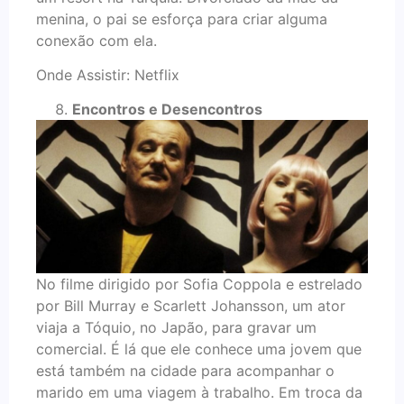
menina, o pai se esforça para criar alguma
conexão com ela.
Onde Assistir: Netflix
Encontros e Desencontros
No filme dirigido por Sofia Coppola e estrelado
por Bill Murray e Scarlett Johansson, um ator
viaja a Tóquio, no Japão, para gravar um
comercial. É lá que ele conhece uma jovem que
está também na cidade para acompanhar o
marido em uma viagem à trabalho. Em troca da