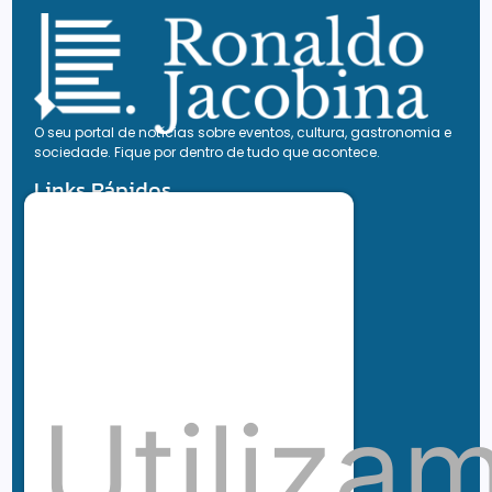
O seu portal de notícias sobre eventos, cultura, gastronomia e
sociedade. Fique por dentro de tudo que acontece.
Links Rápidos
Gastronomia
Destaque
Cultura
Life Style
Viagem e Turismo
Inovação e Negócios
Ronaldo Jacobina
Agro
Utiliza
Parceiros
Chez Bernard
Su Misura