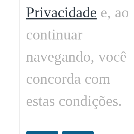
Neste espaço nosso compromisso é com a 
Privacidade
e, ao
continuar
navegando, você
concorda com
O seu portal de notícias sobre eventos,
cultura, gastronomia e sociedade.
Fique por dentro de tudo que acontece.
estas condições.