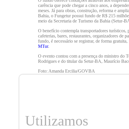
O fundo oferece condições atrativas aos empresár
carência que pode chegar a cinco anos, a depender
meses. Já para obras, construção, reforma e ampl
Bahia, o Fungetur possui fundo de R$ 215 milhõe
meio da Secretaria de Turismo da Bahia (Setur-B
O benefício contempla transportadores turísticos,
cafeterias, bares, restaurantes, organizadores de p
fundo, é necessário se registrar, de forma gratuita,
MTur
.
O evento contou com a presença do ministro do T
Rodrigues e do titular da Setur-BA, Maurício Bace
Foto: Amanda Ercilia/GOVBA
Compartilhar artigo
Utilizamos