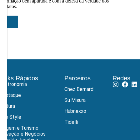
informação bem apurada e com a defesa da verdade dos
fatos.
Links Rápidos
Parceiros
Redes
Gastronomia
Chez Bernard
Destaque
Su Misura
Cultura
Hubnexxo
Life Style
Tidelli
Viagem e Turismo
Inovação e Negócios
Ronaldo Jacobina