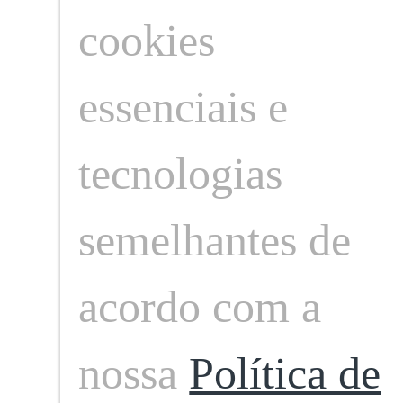
cookies
essenciais e
tecnologias
Publicação anterior
semelhantes de
Próxima publicação
acordo com a
nossa
Política de
Somos um time de profissionais de comu
profissional com mais de 30