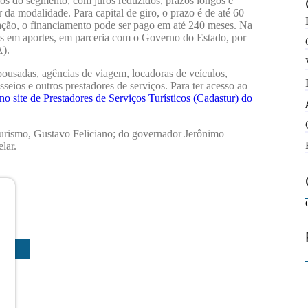
ios do segmento, com juros reduzidos, prazos longos e
 da modalidade. Para capital de giro, o prazo é de até 60
iação, o financiamento pode ser pago em até 240 meses. Na
s em aportes, em parceria com o Governo do Estado, por
A).
 pousadas, agências de viagem, locadoras de veículos,
asseios e outros prestadores de serviços. Para ter acesso ao
no site de Prestadores de Serviços Turísticos (Cadastur) do
urismo, Gustavo Feliciano; do governador Jerônimo
lar.