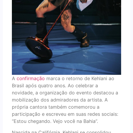
A
confirmação
marca o retorno de Kehlani ao
Brasil após quatro anos. Ao celebrar a
novidade, a organização do evento destacou a
mobilização dos admiradores da artista. A
própria cantora também comemorou a
participação e escreveu em suas redes sociais:
“Estou chegando. Vejo você na Bahia”.
Nascida na Califórnia, Kehlani se consolidou