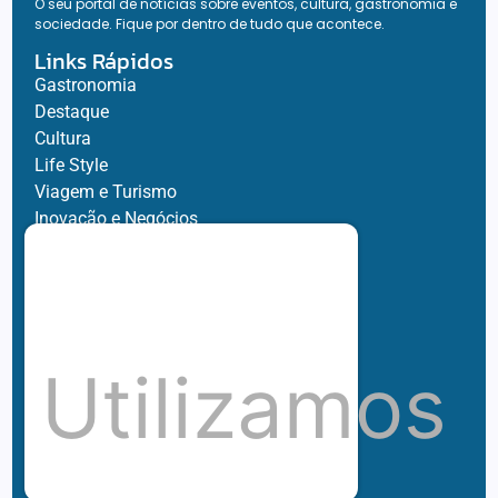
O seu portal de notícias sobre eventos, cultura, gastronomia e
sociedade. Fique por dentro de tudo que acontece.
Links Rápidos
Gastronomia
Destaque
Cultura
Life Style
Viagem e Turismo
Inovação e Negócios
Ronaldo Jacobina
Agro
Parceiros
Chez Bernard
Su Misura
Utilizamos
Hubnexxo
Tidelli
Redes