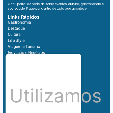
O seu portal de notícias sobre eventos, cultura, gastronomia e
sociedade. Fique por dentro de tudo que acontece.
Links Rápidos
Gastronomia
Destaque
Cultura
Life Style
Viagem e Turismo
Inovação e Negócios
Ronaldo Jacobina
Agro
Parceiros
Chez Bernard
Su Misura
Utilizamos
Hubnexxo
Tidelli
Redes