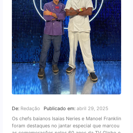
De:
Redação
Publicado em:
abril 29, 2025
Os chefs baianos Isaias Neries e Manoel Franklin
foram destaques no jantar especial que marcou
as comemorações pelos 60 anos da TV Globo e