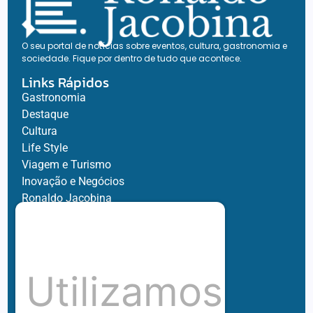
O seu portal de notícias sobre eventos, cultura, gastronomia e
sociedade. Fique por dentro de tudo que acontece.
Links Rápidos
Gastronomia
Destaque
Cultura
Life Style
Viagem e Turismo
Inovação e Negócios
Ronaldo Jacobina
Agro
Parceiros
Chez Bernard
Su Misura
Utilizamos
Hubnexxo
Tidelli
Redes