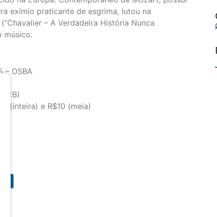
era exímio praticante de esgrima, lutou na
(“Chavalier – A Verdadeira História Nunca
o músico.
5 – OSBA
IRDEB)
0 (inteira) e R$10 (meia)