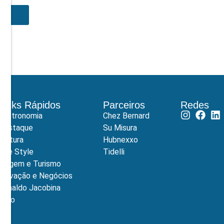
Links Rápidos
Parceiros
Redes
Gastronomia
Chez Bernard
Destaque
Su Misura
Cultura
Hubnexxo
Life Style
Tidelli
Viagem e Turismo
Inovação e Negócios
Ronaldo Jacobina
Agro