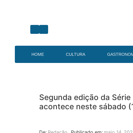
HOME
CULTURA
GASTRONOM
Segunda edição da Séri
acontece neste sábado (
De:
Redação
Publicado em:
maio 14, 20