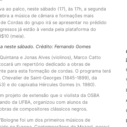
va ao palco, neste sábado (17), às 17h, a segunda
lebra a música de câmara e formações mais
o de Cordas do grupo irá se apresentar no prédido
ngressos já estão à venda pela plataforma do
R$10 (meia).
a neste sábado. Crédito: Fernando Gomes
Quintana e Jonas Alves (violinos), Marco Catto
 tocará um repertório dedicado a obras de
ente para esta formação de cordas. O programa terá
 Chevalier de Saint-Georges (1845-1899), da
53) e do capixaba Hércules Gomes (n. 1980).
 um projeto de extensão que o violista da OSBA
rando da UFBA, organizou com alunos da
r obras de compositores clássicos negros.
.“Bologne foi um dos primeiros músicos de
ecido na Europa. Contemporâneo de Mozart, possui