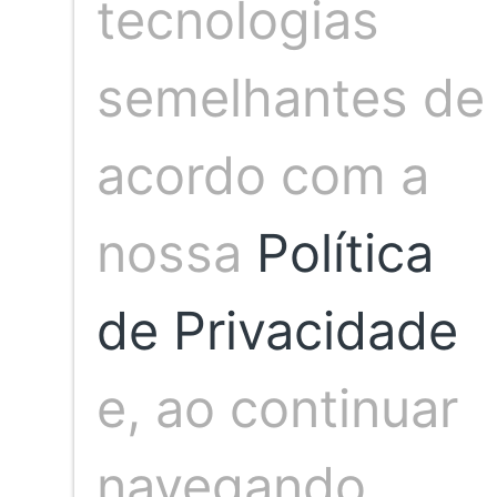
tecnologias
semelhantes de
acordo com a
nossa
Política
Publicação anterior
de Privacidade
e, ao continuar
Somos um time de profissionais de 
Jacobina, profissional com mais d
Neste espaço nosso compromisso é 
navegando,
da ve