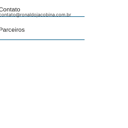
Contato
contato@ronaldojacobina.com.br
Parceiros