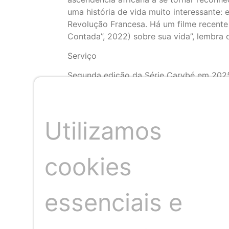
uma história de vida muito interessante: 
Revolução Francesa. Há um filme recente 
Contada”, 2022) sobre sua vida”, lembra 
Serviço
Segunda edição da Série Carybé em 202
Quando: Dia 17 de maio (sábado), às 17h
Local: Cineteatro 2 de Julho (prédio do 
Ingressos: na Sympla, com valores de R$2
Utilizamos
Crédito: Europeana
cookies
Compartilhar artigo
essenciais e