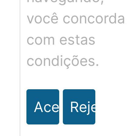
você concorda
com estas
condições.
O seu portal de notícias sobre eventos,
cultura, gastronomia e sociedade. Fique
por dentro de tudo que acontece.
Aceitar
Rejeitar