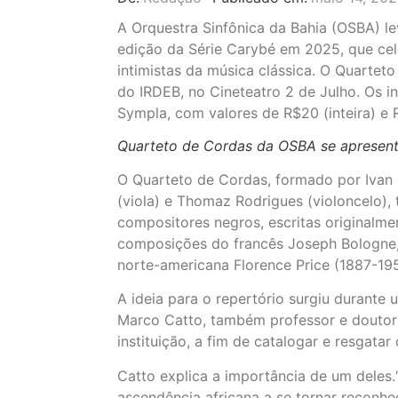
A Orquestra Sinfônica da Bahia (OSBA) le
edição da Série Carybé em 2025, que ce
intimistas da música clássica. O Quartet
do IRDEB, no Cineteatro 2 de Julho. Os i
Sympla, com valores de R$20 (inteira) e 
Quarteto de Cordas da OSBA se apresent
O Quarteto de Cordas, formado por Ivan 
(viola) e Thomaz Rodrigues (violoncelo),
compositores negros, escritas originalm
composições do francês Joseph Bologne,
norte-americana Florence Price (1887-19
A ideia para o repertório surgiu durante
Marco Catto, também professor e douto
instituição, a fim de catalogar e resgata
Catto explica a importância de um deles
ascendência africana a se tornar reconh