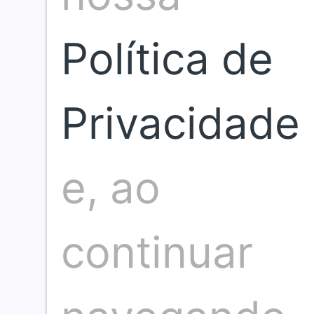
Política de
Compartilhar artigo
Privacidade
e, ao
continuar
Publicação anterior
Próxima publicação