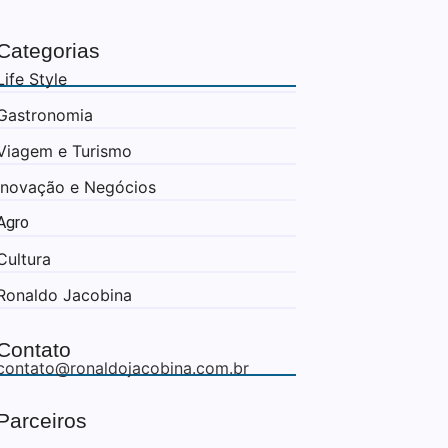
Categorias
Life Style
Gastronomia
Viagem e Turismo
Inovação e Negócios
Agro
Cultura
Ronaldo Jacobina
Contato
contato@ronaldojacobina.com.br
Parceiros