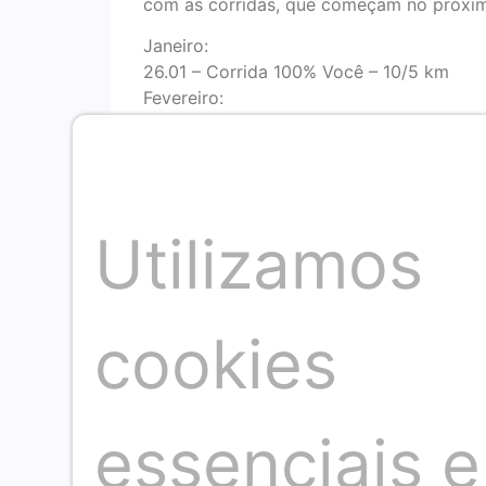
com as corridas, que começam no próxi
Janeiro:
26.01 – Corrida 100% Você – 10/5 km
Fevereiro:
15.02 – Runner Fantasy 2025 – 15/10/5 k
16.02 – Corrida das Dunas – 6 km
Março:
16.03 – Desafio da Porcino Assessoria Es
16.03 – Live! Run XP – Salvador – 21/10/5
Utilizamos
30.03 – Salvador 10 Milhas 2025 – 10/5 M
Abril:
06.04 – Santander Track&Fields Run Seri
27.04 – 21k SSA – 21/10/5 km
cookies
27.04 – Circuito das Estações – Outono –
Maio:
11.05 – Track&Fields Run Series – Shoppin
essenciais e
18.05 – 2ª Corrida do Leão
25.05 – Meia Maratona Farol a Farol – 21