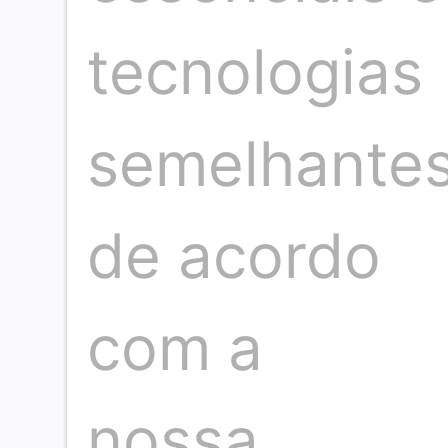
Junho:
08.06 – Corrida do Bahêa 2ª edição – 10
tecnologias
20.06 – Circuito das Estações – Inverno 
Agosto:
10.08 – Santander Track&Fields Run Serie
24.08 – Girl Power Run 2025 – 10/5 km
semelhante
Setembro:
13.09 – Santander Track&Fields Run Serie
21.09 – Maratona Salvador 2025 – 42/21
28.09 – Circuito das Estações – Primaver
de acordo
Novembro:
02.11 – Blue Run Salvador – 10/5 km
08.11 – Night Run 2025 – 12/8/4 km
30.11 – Corrida do Bahêa Sunset – 10/5 k
com a
Dezembro:
14.12 – Circuito das Estações – Verão – 1
Foto: Shutterstock
nossa