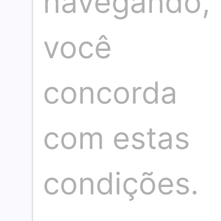
navegando,
você
Somos um time de profissionais de 
concorda
Jacobina, profissional com mais d
Neste espaço nosso compromisso é 
da ve
com estas
condições.