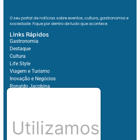
O seu portal de notícias sobre eventos, cultura, gastronomia e
sociedade. Fique por dentro de tudo que acontece.
Links Rápidos
Gastronomia
Destaque
Cultura
Life Style
Viagem e Turismo
Inovação e Negócios
Ronaldo Jacobina
Agro
Parceiros
Chez Bernard
Su Misura
Utilizamos
Hubnexxo
Tidelli
Redes