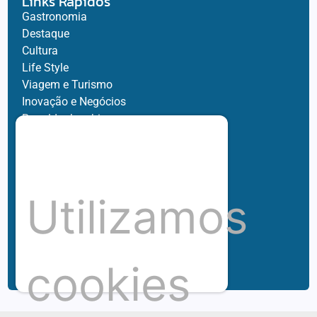
Links Rápidos
Gastronomia
Destaque
Cultura
Life Style
Viagem e Turismo
Inovação e Negócios
Ronaldo Jacobina
Agro
Parceiros
Chez Bernard
Su Misura
Utilizamos
Hubnexxo
Tidelli
Redes
cookies