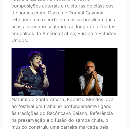
composições autorais e releituras de clássicos
de nomes como Djavan e Dorival Caymmi,
refletindo um recorte da música brasileira que a
artista vem apresentando ao longo de décadas
em palcos da América Latina, Europa e Estados
Unidos.
Natural de Santo Amaro, Roberto Mendes leva
ao festival um trabalho profundamente ligado
às tradições do Recôncavo Baiano. Referência
na preservação e difusão do samba chula, o
músico construiu uma carreira marcada pela