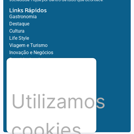
Links Rápidos
Gastronomia
Destaque
Cultura
Life Style
Viagem e Turismo
Inovação e Negócios
Ronaldo Jacobina
Agro
Parceiros
Chez Bernard
Su Misura
Utilizamos
Hubnexxo
Tidelli
Redes
cookies