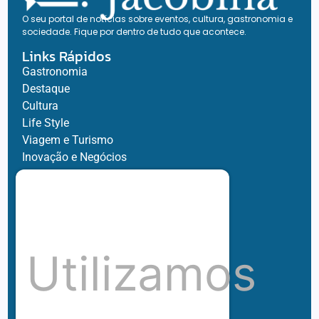
O seu portal de notícias sobre eventos, cultura, gastronomia e
sociedade. Fique por dentro de tudo que acontece.
Links Rápidos
Gastronomia
Destaque
Cultura
Life Style
Viagem e Turismo
Inovação e Negócios
Ronaldo Jacobina
Agro
Parceiros
Chez Bernard
Su Misura
Utilizamos
Hubnexxo
Tidelli
Redes