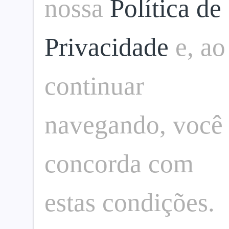
nossa
Política de
Privacidade
e, ao
continuar
navegando, você
concorda com
estas condições.
O seu portal de notícias sobre eventos,
cultura, gastronomia e sociedade.
Fique por dentro de tudo que acontece.