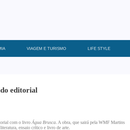
IA
VIAGEM E TURISMO
LIFE STYLE
do editorial
torial com o livro
Água Brusca
. A obra, que sairá pela WMF Martins
iteratura, ensaio crítico e livro de arte.